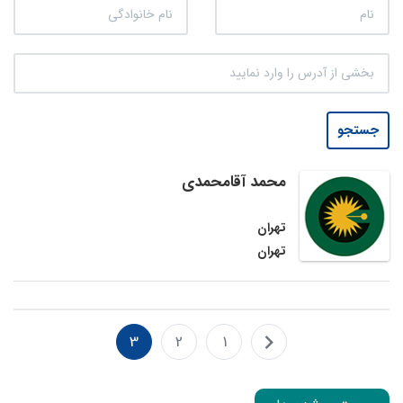
جستجو
محمد آقامحمدی
تهران
تهران
3
2
1