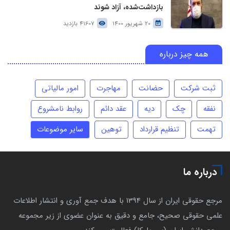
بازداشت‌شده، آزاد شوند
20 شهریور 1400
41607 بازدید
همه چیز درباره
ثبت شرکت
حضانت
مهاجرت
امور مالیاتی
نفقه
چک
دیه
عقد دائم
روابط نامشروع
تهمت
تنظیم قرارداد
توهین
سایر موضوعات
درباره ما
مرجع حقوقی ایران از سال 1394 با هدف جمع آوری و انتشار اطلاعات
علمی حقوقی صحیح، جامع و دقیق به عنوان عضوی از زیر مجموعه