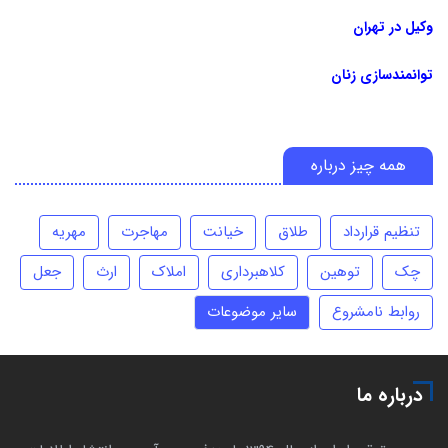
وکیل در تهران
توانمندسازی زنان
همه چیز درباره
تنظیم قرارداد
طلاق
خیانت
مهاجرت
مهریه
چک
توهین
کلاهبرداری
املاک
ارث
جعل
روابط نامشروع
سایر موضوعات
درباره ما