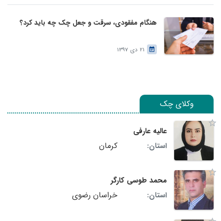
هنگام مفقودی، سرقت و جعل چک چه باید کرد؟
21 دی 1397
وکلای چک
عالیه عارفی
کرمان
استان:
محمد طوسی کارگر
خراسان رضوی
استان: