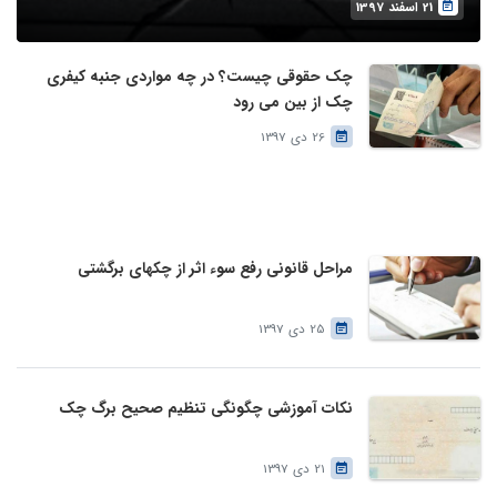
21 اسفند 1397
چک حقوقی چیست؟ در چه مواردی جنبه کیفری
چک از بین می رود
26 دی 1397
مراحل قانونی رفع سوء اثر از چک­های برگشتی
25 دی 1397
نکات آموزشی چگونگی تنظیم صحیح برگ چک
21 دی 1397