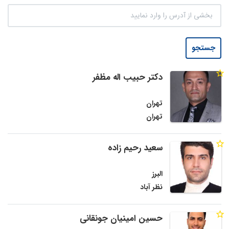
جستجو
دکتر حبیب اله مظفر
تهران
تهران
سعید رحیم زاده
البرز
نظر آباد
حسین امینیان جونقانی