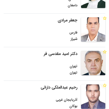
دامغان
جعفر مرادی
فارس
شیراز
دکتر امید مقدسی فر
تهران
تهران
رحیم عبدالملکی دارائی
آذربایجان غربی
بوکان