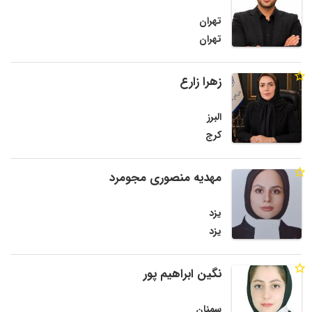
تهران
تهران
زهرا زارع
البرز
کرج
مهدیه منصوری مجومرد
یزد
یزد
نگین ابراهیم پور
سمنان