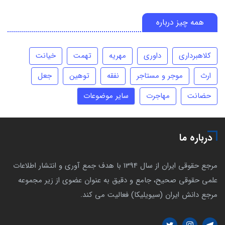
همه چیز درباره
کلاهبرداری
داوری
مهریه
تهمت
خیانت
ارث
موجر و مستاجر
نفقه
توهین
جعل
حضانت
مهاجرت
سایر موضوعات
درباره ما
مرجع حقوقی ایران از سال 1394 با هدف جمع آوری و انتشار اطلاعات
علمی حقوقی صحیح، جامع و دقیق به عنوان عضوی از زیر مجموعه
مرجع دانش ایران (سیویلیکا) فعالیت می کند.