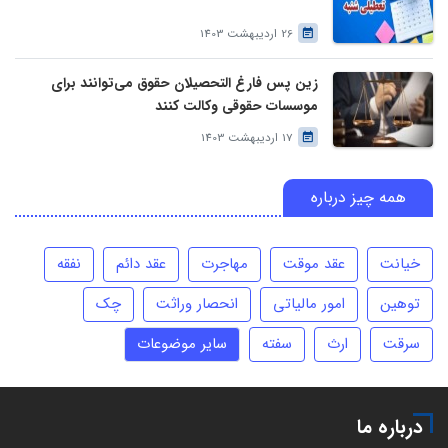
26 اردیبهشت 1403
زین پس فارغ التحصیلان حقوق می‌توانند برای
موسسات حقوقی وکالت کنند
17 اردیبهشت 1403
همه چیز درباره
خیانت
عقد موقت
مهاجرت
عقد دائم
نفقه
توهین
امور مالیاتی
انحصار وراثت
چک
سرقت
ارث
سفته
سایر موضوعات
درباره ما