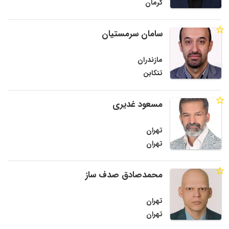
کرمان
سامان سرمستیان
مازندران
تنکابن
مسعود غدیری
تهران
تهران
محمدصادق صدف ساز
تهران
تهران