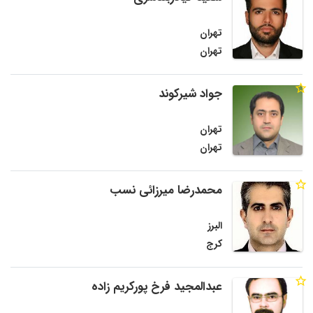
تهران
تهران
جواد شیرکوند
تهران
تهران
محمدرضا میرزائی نسب
البرز
کرج
عبدالمجید فرخ پورکریم زاده