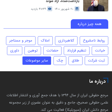
بازداشت‌شده، آزاد شوند
20 شهریور 1400
41649 بازدید
همه چیز درباره
روابط نامشروع
کلاهبرداری
املاک
موجر و مستاجر
خیانت
تنظیم قرارداد
حضانت
توهین
داوری
ثبت شرکت
طلاق
چک
سایر موضوعات
درباره ما
مرجع حقوقی ایران از سال 1394 با هدف جمع آوری و انتشار اطلاعات
علمی حقوقی صحیح، جامع و دقیق به عنوان عضوی از زیر مجموعه
مرجع دانش ایران (سیویلیکا) فعالیت می کند.