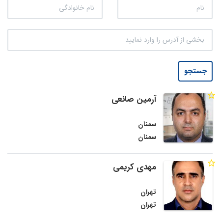
جستجو
آرمین صانعی
سمنان
سمنان
مهدی کریمی
تهران
تهران