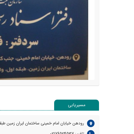
مسیریابی
رودهن خیابان امام خمینی ساختمان ایران زمین طبقه
تلفن: 02176524537