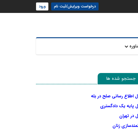
درخواست ویرایش/ثبت نام
ورود
اوره
جستجو شده ها
ل اطلاع رسانی صلح در بله
ل پایه یک دادگستری
 در تهران
نمندسازی زنان