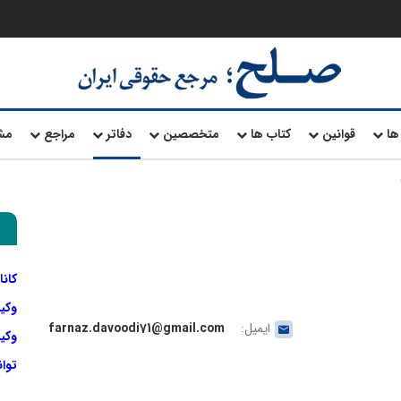
ها
قوانین
کتاب ها
متخصصین
دفاتر
مراجع
مش
کانا
وکی
ایمیل:
farnaz.davoodi71@gmail.com
وکیل
توا