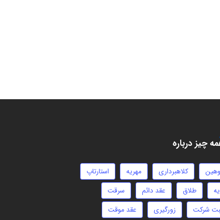
ه چیز درباره
وهین
کلاهبرداری
مهریه
استارتاپ
یه
طلاق
عقد دائم
سرقت
بت شرکت
زورگیری
عقد موقت