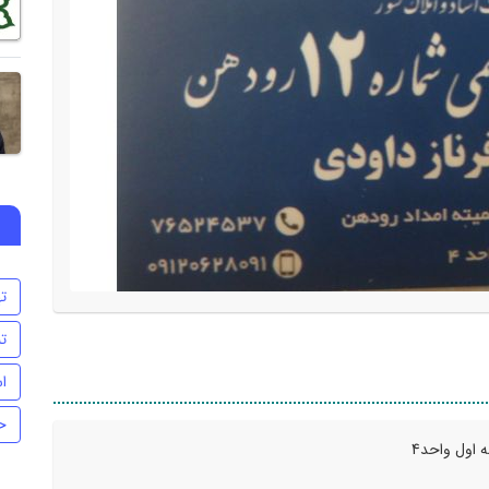
ت
تن
اس
ح
 اول واحد4