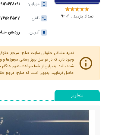
موبایل:
09120628091
تعداد بازدید : 9204
تلفن:
176524537
آدرس:
رودهن خیابا
نمایه مشاغل حقوقی سایت صلح؛ مرجع حقوقی ای
وجود دارد که در فواصل بروز رسانی مجوزها
شده باشد. بنابراین از شما خواهشمندیم هنگا
حاصل فرمایید. بدیهی است که صلح؛ مرجع حقوقی
تصاویر