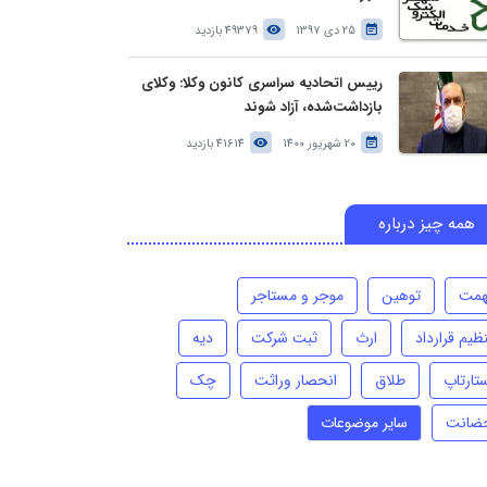
25 دی 1397
49379 بازدید
رییس اتحادیه سراسری کانون وکلا: وکلای
بازداشت‌شده، آزاد شوند
20 شهریور 1400
41614 بازدید
همه چیز درباره
همت
توهین
موجر و مستاجر
ظیم قرارداد
ارث
ثبت شرکت
دیه
تارتاپ
طلاق
انحصار وراثت
چک
ضانت
سایر موضوعات