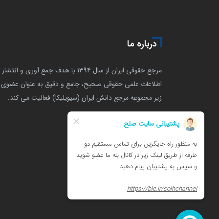
درباره ما
مرجع حقوقی ایران از سال 1394 با هدف جمع آوری و انتشار
اطلاعات علمی حقوقی صحیح، جامع و دقیق به عنوان عضوی ا
زیر مجموعه مرجع دانش ایران (سیویلیکا) فعالیت می کند.