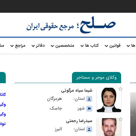
ها
قوانین
کتاب ها
متخصصین
دفاتر
مراجع
مش
وکلای موجر و مستاجر
شیما سیاه مرگوئی
کانا
هرمزگان
استان:
وکی
جاسک
شهر:
وکیل
سیدرضا رحمتی
توا
البرز
استان: