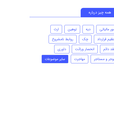
همه چیز درباره
ور مالیاتی
دیه
توهین
ارث
ظیم قرارداد
چک
روابط نامشروع
قد دائم
انحصار وراثت
داوری
وجر و مستاجر
مهاجرت
سایر موضوعات