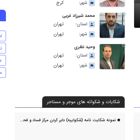
کرج
شهر:
محمد شیرزاد غربی
تهران
استان:
تهران
شهر:
ام
وحید نظری
تن
تهران
استان:
ع
تهران
شهر:
م
شکایات و شکوائه های موجر و مستاجر
نمونه شکایت نامه (شکواییه) دایر کردن مرکز فساد و فحشا در ملک مورد اجاره