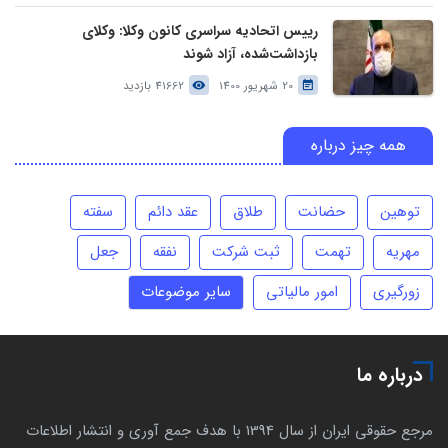
رییس اتحادیه سراسری کانون وکلا: وکلای
بازداشت‌شده، آزاد شوند
20 شهریور 1400
41662 بازدید
همه چیز درباره
توهین
حضانت
طلاق
عقد دائم
سفته
مهریه
تهمت
ثبت شرکت
نفقه
جعل
زورگیری
امور مالیاتی
سایر موضوعات
درباره ما
مرجع حقوقی ایران از سال 1394 با هدف جمع آوری و انتشار اطلاعات