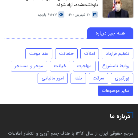
بازداشت‌شده، آزاد شوند
20 شهریور 1400
41623 بازدید
همه چیز درباره
تنظیم قرارداد
املاک
حضانت
عقد موقت
روابط نامشروع
مهاجرت
خیانت
موجر و مستاجر
زورگیری
سرقت
نفقه
امور مالیاتی
سایر موضوعات
درباره ما
مرجع حقوقی ایران از سال 1394 با هدف جمع آوری و انتشار اطلاعات