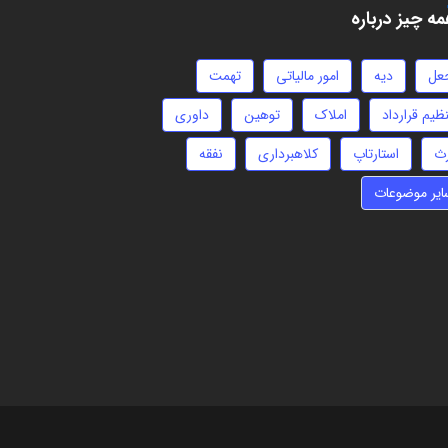
ه چیز درباره
عل
دیه
امور مالیاتی
تهمت
ظیم قرارداد
املاک
توهین
داوری
رث
استارتاپ
کلاهبرداری
نفقه
ایر موضوعات