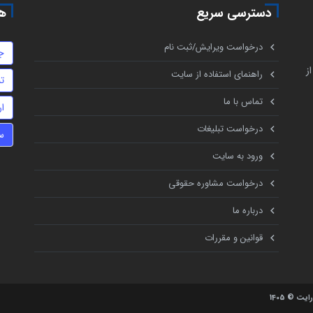
دسترسی سریع
هم
درخواست ویرایش/ثبت نام
ج
ز
راهنمای استفاده از سایت
تن
تماس با ما
ا
درخواست تبلیغات
س
ورود به سایت
درخواست مشاوره حقوقی
درباره ما
قوانین و مقررات
یت © 1405