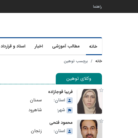
راهنما
مطالب آموزشی
اخبار
اسناد و قرارداد 
خانه
خانه
برچسب توهین
وکلای توهین
فریبا قوجازاده
سمنان
استان:
شاهرود
شهر:
محمود فتحی
زنجان
استان: