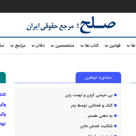
ها
قوانین
کتاب ها
متخصصین
دفاتر
مراجع
مش
مشاوره توهین
کانا
بی حرمتی کردن و تهمت زدن
وکی
کتک و فحاشی توسط پدر
وکیل
بد دهنی همسر
توا
شکایت فحش دادن