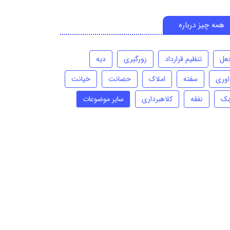
همه چیز درباره
عل
تنظیم قرارداد
زورگیری
دیه
اوری
سفته
املاک
حضانت
خیانت
ک
نفقه
کلاهبرداری
سایر موضوعات