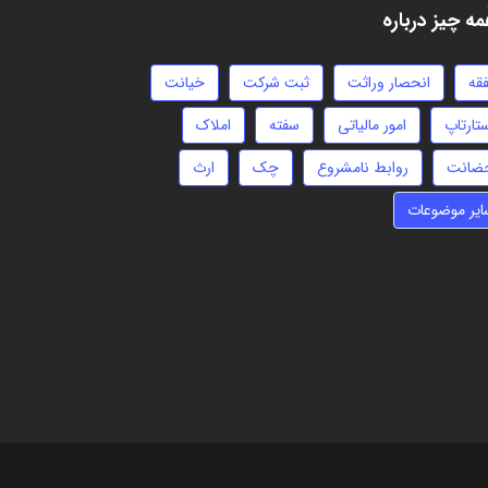
ه چیز درباره
فقه
انحصار وراثت
ثبت شرکت
خیانت
تارتاپ
امور مالیاتی
سفته
املاک
ضانت
روابط نامشروع
چک
ارث
ایر موضوعات