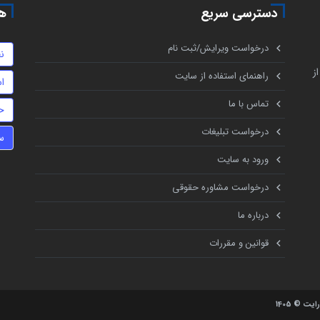
دسترسی سریع
هم
درخواست ویرایش/ثبت نام
ن
ز
راهنمای استفاده از سایت
اس
تماس با ما
ح
درخواست تبلیغات
س
ورود به سایت
درخواست مشاوره حقوقی
درباره ما
قوانین و مقررات
یت © 1405