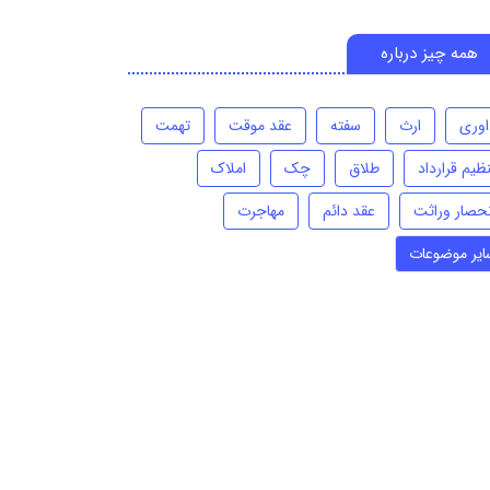
همه چیز درباره
اوری
ارث
سفته
عقد موقت
تهمت
ظیم قرارداد
طلاق
چک
املاک
نحصار وراثت
عقد دائم
مهاجرت
ایر موضوعات