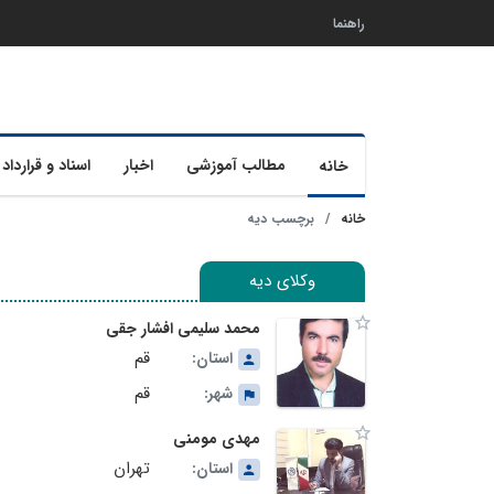
راهنما
مطالب آموزشی
اخبار
اسناد و قرارداد 
خانه
خانه
برچسب دیه
وکلای دیه
محمد سلیمی افشار جقی
قم
استان:
قم
شهر:
مهدی مومنی
تهران
استان: