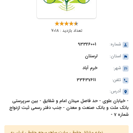
تعداد بازدید : 7018
شماره:
93326001
استان:
لرستان
شهر:
خرم آباد
تلفن:
33437611
آدرس:
- خیابان علوی - حد فاصل میدان امام و شقایق - بین سرپرستی
بانک ملت و بانک صنعت و معدن - جنب دفتر رسمی ثبت ازدواج
شماره 7 -
نمایه مشاغل حقوقی سایت صلح؛ مرجع حقوقی ایران به