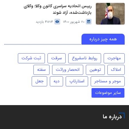
رییس اتحادیه سراسری کانون وکلا: وکلای
بازداشت‌شده، آزاد شوند
20 شهریور 1400
41614 بازدید
همه چیز درباره
مهاجرت
روابط نامشروع
سرقت
ثبت شرکت
املاک
توهین
انحصار وراثت
سفته
موجر و مستاجر
استارتاپ
دیه
جعل
سایر موضوعات
درباره ما