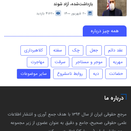
بازداشت‌شده، آزاد شوند
20 شهریور 1400
41620 بازدید
همه چیز درباره
عقد دائم
جعل
چک
سفته
کلاهبرداری
مهریه
موجر و مستاجر
سرقت
مهاجرت
حضانت
دیه
روابط نامشروع
سایر موضوعات
درباره ما
مرجع حقوقی ایران از سال 1394 با هدف جمع آوری و انتشار اطلاعات
علمی حقوقی صحیح، جامع و دقیق به عنوان عضوی از زیر مجموعه