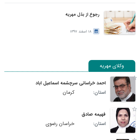
رجوع از بذل مهریه
18 اسفند 1397
وکلای مهریه
احمد خراسانی سرچشمه اسماعیل اباد
کرمان
استان:
فهیمه صادق
خراسان رضوی
استان: