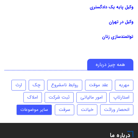
وکیل پایه یک دادگستری
وکیل در تهران
توانمندسازی زنان
همه چیز درباره
مهریه
عقد موقت
روابط نامشروع
چک
ارث
استارتاپ
امور مالیاتی
ثبت شرکت
املاک
انحصار وراثت
خیانت
سرقت
سایر موضوعات
درباره ما