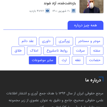
بازداشت‌شده، آزاد شوند
20 شهریور 1400
41672 بازدید
همه چیز درباره
موجر و مستاجر
زورگیری
داوری
عقد دائم
سفته
سرقت
روابط نامشروع
املاک
طلاق
حضانت
نفقه
ارث
سایر موضوعات
درباره ما
مرجع حقوقی ایران از سال 1394 با هدف جمع آوری و انتشار اطلاعات
علمی حقوقی صحیح، جامع و دقیق به عنوان عضوی از زیر مجموعه