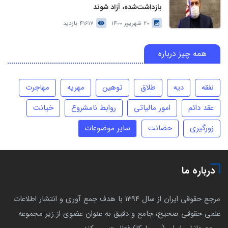
بازداشت‌شده، آزاد شوند
20 شهریور 1400
41617 بازدید
همه چیز درباره
نفقه
دیه
طلاق
توهین
مهریه
مهاجرت
عقد دائم
امور مالیاتی
روابط نامشروع
خیانت
زورگیری
حضانت
سایر موضوعات
درباره ما
مرجع حقوقی ایران از سال 1394 با هدف جمع آوری و انتشار اطلاعات
علمی حقوقی صحیح، جامع و دقیق به عنوان عضوی از زیر مجموعه