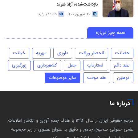
بازداشت‌شده، آزاد شوند
20 شهریور 1400
41669 بازدید
همه چیز درباره
حضانت
انحصار وراثت
داوری
مهریه
خیانت
عقد دائم
استارتاپ
جعل
کلاهبرداری
زورگیری
توهین
عقد موقت
سایر موضوعات
درباره ما
مرجع حقوقی ایران از سال 1394 با هدف جمع آوری و انتشار اطلاعات
علمی حقوقی صحیح، جامع و دقیق به عنوان عضوی از زیر مجموعه