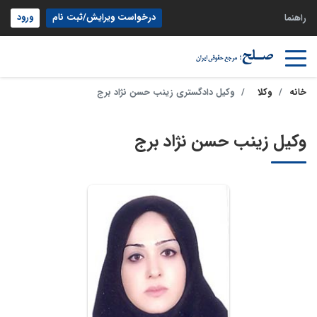
درخواست ویرایش/ثبت نام
ورود
راهنما
خانه
وکلا
وکیل دادگستری زینب حسن نژاد برج
وکیل زینب حسن نژاد برج