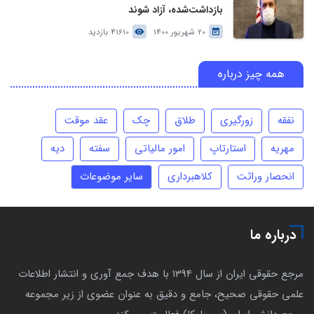
بازداشت‌شده، آزاد شوند
20 شهریور 1400
41610 بازدید
همه چیز درباره
نفقه
زورگیری
طلاق
چک
عقد موقت
مهریه
استارتاپ
امور مالیاتی
سفته
دیه
انحصار وراثت
کلاهبرداری
سایر موضوعات
درباره ما
مرجع حقوقی ایران از سال 1394 با هدف جمع آوری و انتشار اطلاعات
علمی حقوقی صحیح، جامع و دقیق به عنوان عضوی از زیر مجموعه