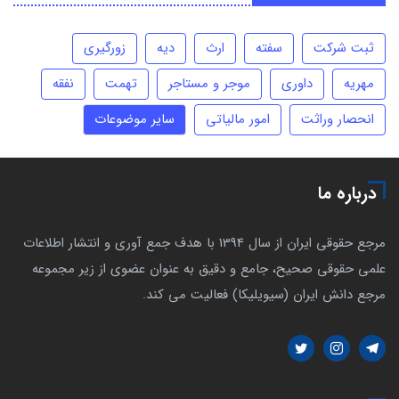
ثبت شرکت
سفته
ارث
دیه
زورگیری
مهریه
داوری
موجر و مستاجر
تهمت
نفقه
انحصار وراثت
امور مالیاتی
سایر موضوعات
درباره ما
مرجع حقوقی ایران از سال 1394 با هدف جمع آوری و انتشار اطلاعات
علمی حقوقی صحیح، جامع و دقیق به عنوان عضوی از زیر مجموعه
مرجع دانش ایران (سیویلیکا) فعالیت می کند.