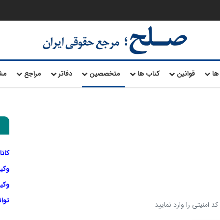
ها
قوانین
کتاب ها
متخصصین
دفاتر
مراجع
مش
کانا
وکی
وکیل
توا
د امنیتی را وارد نمایید