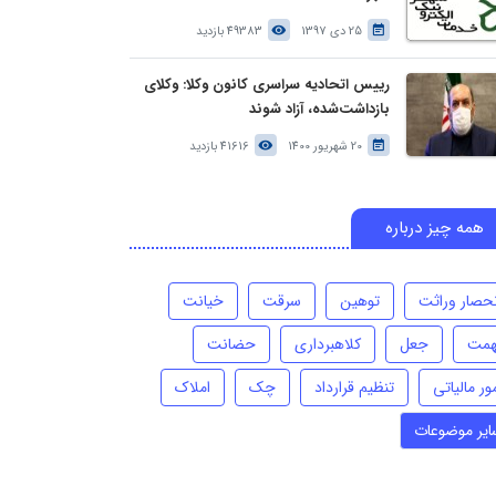
25 دی 1397
49383 بازدید
رییس اتحادیه سراسری کانون وکلا: وکلای
بازداشت‌شده، آزاد شوند
20 شهریور 1400
41616 بازدید
همه چیز درباره
نحصار وراثت
توهین
سرقت
خیانت
همت
جعل
کلاهبرداری
حضانت
ور مالیاتی
تنظیم قرارداد
چک
املاک
ایر موضوعات