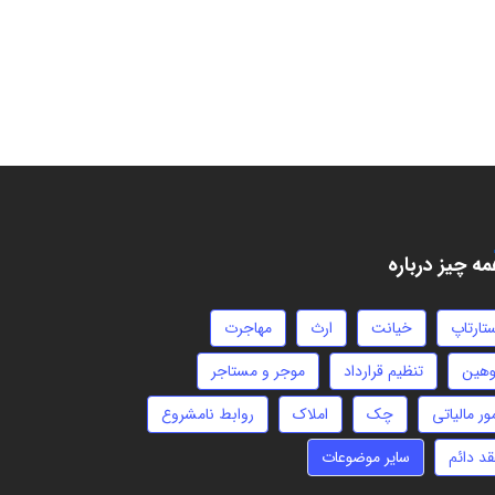
ه چیز درباره
تارتاپ
خیانت
ارث
مهاجرت
وهین
تنظیم قرارداد
موجر و مستاجر
ور مالیاتی
چک
املاک
روابط نامشروع
قد دائم
سایر موضوعات