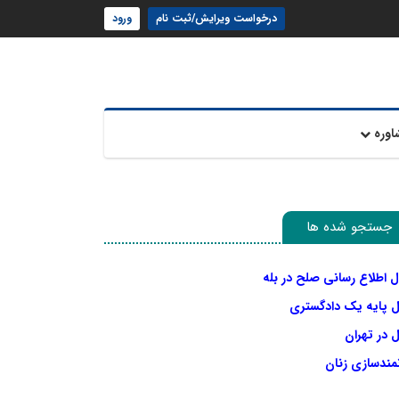
درخواست ویرایش/ثبت نام
ورود
اوره
جستجو شده ها
ل اطلاع رسانی صلح در بله
ل پایه یک دادگستری
 در تهران
نمندسازی زنان