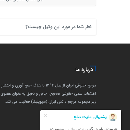
نظر شما در مورد این وکیل چیست؟
درباره ما
مرجع حقوقی ایران از سال 1394 با هدف جمع آوری و انتشار
اطلاعات علمی حقوقی صحیح، جامع و دقیق به عنوان عضوی ا
زیر مجموعه مرجع دانش ایران (سیویلیکا) فعالیت می کند.