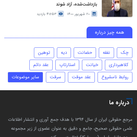
بازداشت‌شده، آزاد شوند
20 شهریور 1400
41653 بازدید
همه چیز درباره
چک
نفقه
حضانت
دیه
توهین
کلاهبرداری
خیانت
استارتاپ
عقد دائم
روابط نامشروع
عقد موقت
سرقت
سایر موضوعات
درباره ما
مرجع حقوقی ایران از سال 1394 با هدف جمع آوری و انتشار اطلاعات
علمی حقوقی صحیح، جامع و دقیق به عنوان عضوی از زیر مجموعه