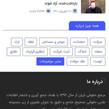
بازداشت‌شده، آزاد شوند
20 شهریور 1400
41653 بازدید
همه چیز درباره
سرقت
حضانت
موجر و مستاجر
نفقه
ارث
سفته
املاک
ثبت شرکت
تنظیم قرارداد
طلاق
تهمت
عقد موقت
سایر موضوعات
درباره ما
مرجع حقوقی ایران از سال 1394 با هدف جمع آوری و انتشار اطلاعات
علمی حقوقی صحیح، جامع و دقیق به عنوان عضوی از زیر مجموعه