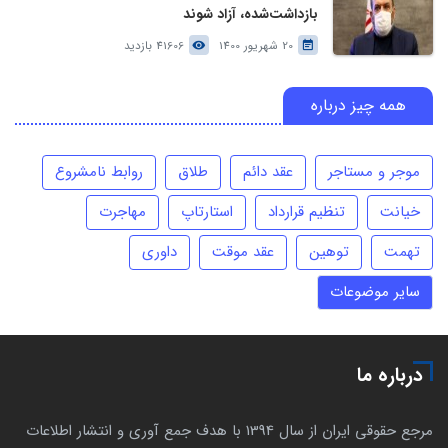
بازداشت‌شده، آزاد شوند
20 شهریور 1400
41606 بازدید
همه چیز درباره
موجر و مستاجر
عقد دائم
طلاق
روابط نامشروع
خیانت
تنظیم قرارداد
استارتاپ
مهاجرت
تهمت
توهین
عقد موقت
داوری
سایر موضوعات
درباره ما
مرجع حقوقی ایران از سال 1394 با هدف جمع آوری و انتشار اطلاعات