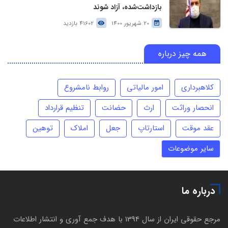
بازداشت‌شده، آزاد شوند
20 شهریور 1400
41602 بازدید
همه چیز درباره
کلاهبرداری
امور مالیاتی
روابط نامشروع
انحصار وراثت
ارث
حضانت
تنظیم قرارداد
عقد موقت
استارتاپ
جعل
املاک
توهین
سایر موضوعات
درباره ما
مرجع حقوقی ایران از سال 1394 با هدف جمع آوری و انتشار اطلاعات