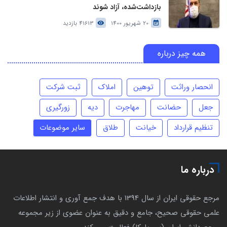
بازداشت‌شده، آزاد شوند
20 شهریور 1400
41613 بازدید
همه چیز درباره
انحصار وراثت
توهین
املاک
ثبت شرکت
جعل
حضانت
مهاجرت
دیه
زورگیری
تنظیم قرارداد
خیانت
طلاق
سایر موضوعات
درباره ما
مرجع حقوقی ایران از سال 1394 با هدف جمع آوری و انتشار اطلاعات
علمی حقوقی صحیح، جامع و دقیق به عنوان عضوی از زیر مجموعه