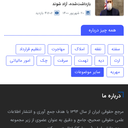
بازداشت‌شده، آزاد شوند
20 شهریور 1400
41606 بازدید
همه چیز درباره
سفته
نفقه
املاک
مهاجرت
تنظیم قرارداد
ارث
دیه
تهمت
سرقت
چک
امور مالیاتی
مهریه
سایر موضوعات
درباره ما
مرجع حقوقی ایران از سال 1394 با هدف جمع آوری و انتشار اطلاعات
علمی حقوقی صحیح، جامع و دقیق به عنوان عضوی از زیر مجموعه