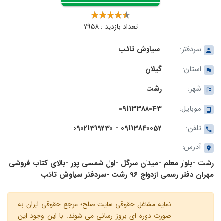
تعداد بازدید : 7958
سردفتر:
سیاوش تائب
استان:
گیلان
شهر:
رشت
موبایل:
09113388043
تلفن:
09113840052 - 09021319230
آدرس:
رشت -بلوار معلم -میدان سرگل -اول شمسی پور -بالای کتاب فروشی
مهران دفتر رسمی ازدواج 96 رشت -سردفتر سیاوش تائب
نمایه مشاغل حقوقی سایت صلح؛ مرجع حقوقی ایران به
صورت دوره ای بروز رسانی می شوند. با این وجود این