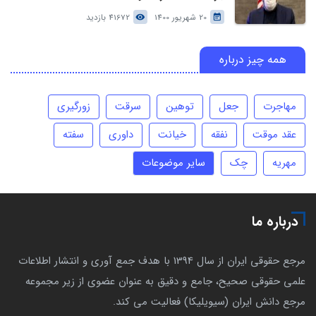
20 شهریور 1400
41672 بازدید
همه چیز درباره
مهاجرت
جعل
توهین
سرقت
زورگیری
عقد موقت
نفقه
خیانت
داوری
سفته
مهریه
چک
سایر موضوعات
درباره ما
مرجع حقوقی ایران از سال 1394 با هدف جمع آوری و انتشار اطلاعات
علمی حقوقی صحیح، جامع و دقیق به عنوان عضوی از زیر مجموعه
مرجع دانش ایران (سیویلیکا) فعالیت می کند.