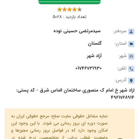
تعداد بازدید : 5028
سردفتر:
سیدمرتضی حسینی نوده
استان:
گلستان
شهر:
آزاد شهر
تلفن:
01746731930
آدرس:
ازاد شهر خ امام ک منصوری ساختمان الماس شرق - کد پستی:
4961768914
نمایه مشاغل حقوقی سایت صلح؛ مرجع حقوقی ایران به
صورت دوره ای بروز رسانی می شوند. با این وجود این
امکان وجود دارد که در فواصل بروز رسانی مجوزها و
وضعیت شغلی برخی از متخصصین درج شده در