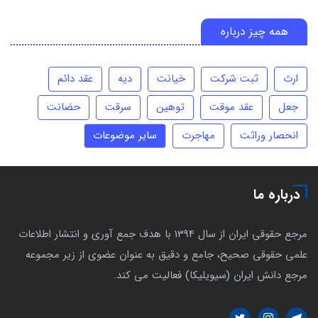
همه چیز درباره
ارث
ثبت شرکت
خیانت
دیه
عقد دائم
جعل
عقد موقت
توهین
سرقت
حضانت
انحصار وراثت
مهاجرت
سایر موضوعات
درباره ما
مرجع حقوقی ایران از سال 1394 با هدف جمع آوری و انتشار اطلاعات
علمی حقوقی صحیح، جامع و دقیق به عنوان عضوی از زیر مجموعه
مرجع دانش ایران (سیویلیکا) فعالیت می کند.