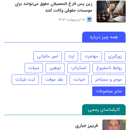
زین پس فارغ التحصیلان حقوق می‌توانند برای
موسسات حقوقی وکالت کنند
17 اردیبهشت 1403
همه چیز درباره
زورگیری
مهاجرت
ارث
امور مالیاتی
روابط نامشروع
استارتاپ
توهین
سرقت
موجر و مستاجر
خیانت
عقد موقت
ثبت شرکت
سایر موضوعات
کارشناسان رسمی
فریبرز جباری