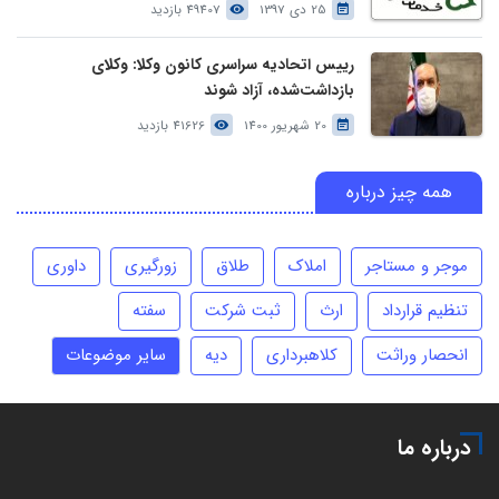
25 دی 1397
49407 بازدید
رییس اتحادیه سراسری کانون وکلا: وکلای
بازداشت‌شده، آزاد شوند
20 شهریور 1400
41626 بازدید
همه چیز درباره
موجر و مستاجر
املاک
طلاق
زورگیری
داوری
تنظیم قرارداد
ارث
ثبت شرکت
سفته
انحصار وراثت
کلاهبرداری
دیه
سایر موضوعات
درباره ما