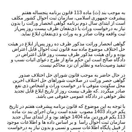
به موجب بند (ث) ماده 113 قانون برنامه پنجساله هفتم
پیشرفت جمهوری اسلامی، سازمان ثبت احوال کشور مکلف
است از ابتدای سال دوم برنامه گواهی انحصار وراثت را بدون
نیاز به درخواست وراث یا ذی‌نفعان ظرف بیست روز پس‌از
ثبت واقعه وفات صادر و به وراث و ذی‌نفعان ابلاغ نماید.
گواهی انحصار وراثت مذکور ظرف ده روز پس‌از ابلاغ در هیئت
حل اختلاف موضوع ماده سه قانون ثبت احوال قابل اعتراض
بوده و رأی هیئت مذکور ظرف بیست روز قابل اعتراض در
دادگاه صالح است این حکم مانع از طرح دعوای اثبات نسب و
تنفیذ وصیت‌نامه و نظایر آن نزد محاکم نیست.
در حال حاضر به موجب قانون شورای حل اختلاف صدور
گواهی حصر وراثت در صلاحیت شوراهای حل اختلاف اخرین
محل سکونت متوفی با در خواست وراث و اشخاص ذی نفع
صادر میگردد .که ظرف بیست روز از تاریخ ابلاغ قابل تجدید
نظر خواهی در دادگاه عمومی حقوقی می باشد.
با توجه به این موضوع که قانون برنامه پیشرفت هفتم در تاریخ
یکم خرداد 1403 مصوب شده است زمان اجرای بند ث ماده
113 یکم فروردین ماه 1404 خواهد بود و از ابتدای سال جدید
سازمان ثبت أحوال راسا و بر اساس داده ها و اطلاعات موجود
از قبیل پایگاه اطلاعات سببی و نسبی و بدون نیاز به درخواست