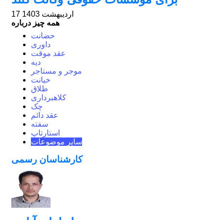
17 اردیبهشت 1403
همه چیز درباره
حضانت
داوری
عقد موقت
دیه
موجر و مستاجر
خیانت
طلاق
کلاهبرداری
چک
عقد دائم
سفته
استارتاپ
سایر موضوعات
کارشناسان رسمی