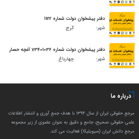
دفتر پیشخوان دولت شماره 1122
کرج
شهر:
دفتر پیشخوان دولت شماره 73401036 آغچه حصار
چهارباغ
شهر:
درباره ما
مرجع حقوقی ایران از سال 1394 با هدف جمع آوری و انتشار اطلاعات
علمی حقوقی صحیح، جامع و دقیق به عنوان عضوی از زیر مجموعه
مرجع دانش ایران (سیویلیکا) فعالیت می کند.