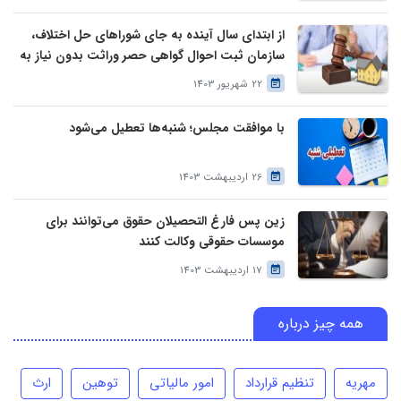
از ابتدای سال آینده به جای شوراهای حل اختلاف،
سازمان ثبت احوال گواهی حصر وراثت بدون نیاز به
درخواست وراث صادر خواهد کرد
22 شهریور 1403
با موافقت مجلس؛ شنبه‌ها تعطیل می‌شود
26 اردیبهشت 1403
زین پس فارغ التحصیلان حقوق می‌توانند برای
موسسات حقوقی وکالت کنند
17 اردیبهشت 1403
همه چیز درباره
مهریه
تنظیم قرارداد
امور مالیاتی
توهین
ارث