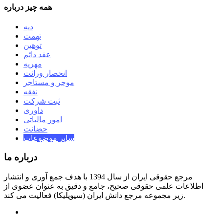
همه چیز درباره
دیه
تهمت
توهین
عقد دائم
مهریه
انحصار وراثت
موجر و مستاجر
نفقه
ثبت شرکت
داوری
امور مالیاتی
حضانت
سایر موضوعات
درباره ما
مرجع حقوقی ایران از سال 1394 با هدف جمع آوری و انتشار
اطلاعات علمی حقوقی صحیح، جامع و دقیق به عنوان عضوی از
زیر مجموعه مرجع دانش ایران (سیویلیکا) فعالیت می کند.