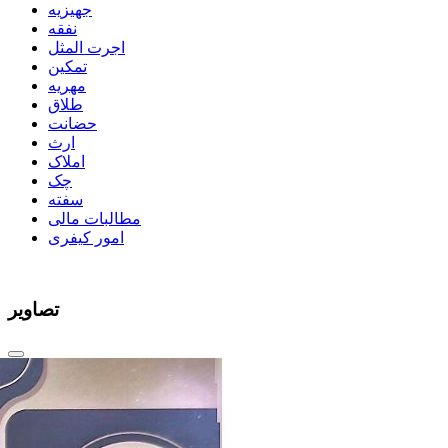
جهیزیه
نفقه
اجرت المثل
تمکین
مهریه
طلاق
حضانت
ارث
املاک
چک
سفته
مطالبات مالی
امور کیفری
تصاویر