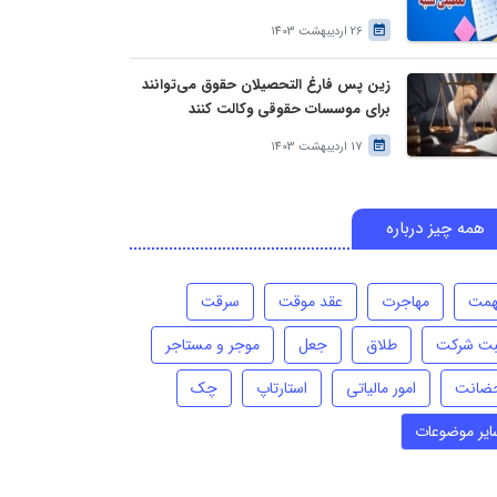
26 اردیبهشت 1403
زین پس فارغ التحصیلان حقوق می‌توانند
برای موسسات حقوقی وکالت کنند
17 اردیبهشت 1403
همه چیز درباره
همت
مهاجرت
عقد موقت
سرقت
بت شرکت
طلاق
جعل
موجر و مستاجر
ضانت
امور مالیاتی
استارتاپ
چک
ایر موضوعات