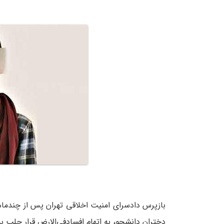
بازپرس دادسرای امنیت اخلاقی تهران پس از چندماه 
دختران دانشجو، به اتهام افسادفی‌الارض قرار جلب ب