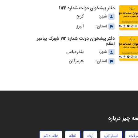
دفتر پیشخوان دولت شماره 1122
کرج
شهر:
البرز
استان:
دفتر پیشخوان دولت شماره 192 شهرک پیامبر
اعظم
بندرعباس
شهر:
هرمزگان
استان:
ه چیز درباره
رقت
استارتاپ
ارث
نفقه
عقد دائم