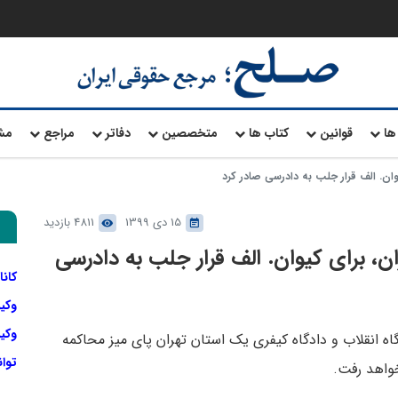
ها
قوانین
کتاب ها
متخصصین
دفاتر
مراجع
مش
وان. الف قرار جلب به دادرسی صادر کرد
15 دی 1399
4811 بازدید
ن، برای کیوان. الف قرار جلب به دادرسی
کانا
وکی
وکیل
اه انقلاب و دادگاه کیفری یک استان تهران پای میز محاکمه
توا
واهد ‌رفت.