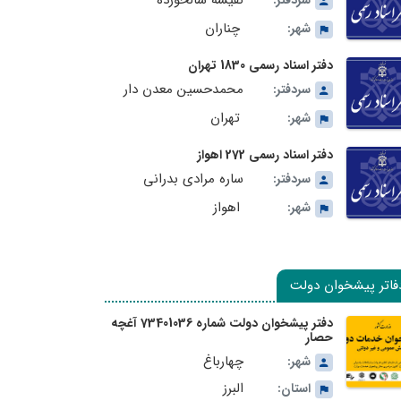
نفیسه سالخورده
سردفتر:
چناران
شهر:
دفتر اسناد رسمی 1830 تهران
محمدحسین معدن دار
سردفتر:
تهران
شهر:
دفتر اسناد رسمی 272 اهواز
ساره مرادی بدرانی
سردفتر:
اهواز
شهر:
فاتر پیشخوان دولت
دفتر پیشخوان دولت شماره 73401036 آغچه
حصار
چهارباغ
شهر:
البرز
استان: