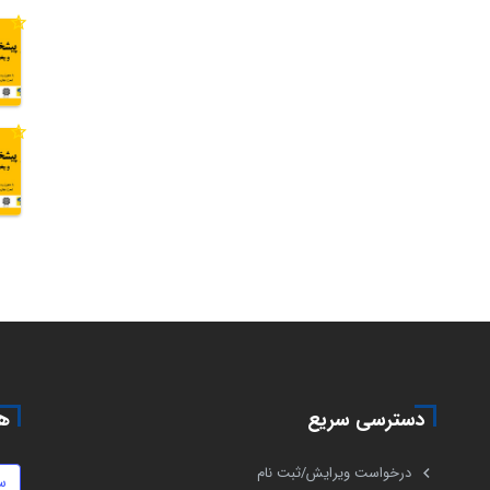
دسترسی سریع
هم
درخواست ویرایش/ثبت نام
س