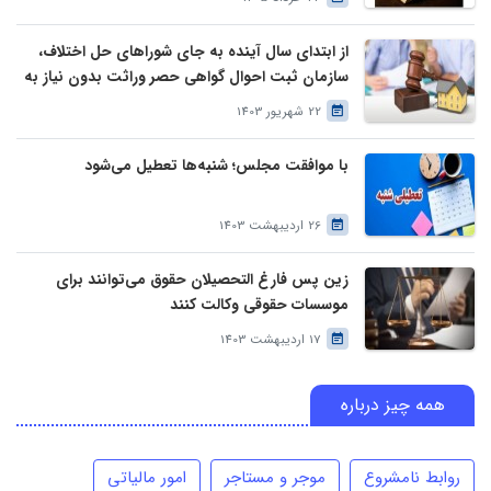
از ابتدای سال آینده به جای شوراهای حل اختلاف،
سازمان ثبت احوال گواهی حصر وراثت بدون نیاز به
درخواست وراث صادر خواهد کرد
22 شهریور 1403
با موافقت مجلس؛ شنبه‌ها تعطیل می‌شود
26 اردیبهشت 1403
زین پس فارغ التحصیلان حقوق می‌توانند برای
موسسات حقوقی وکالت کنند
17 اردیبهشت 1403
همه چیز درباره
روابط نامشروع
موجر و مستاجر
امور مالیاتی