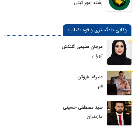
رشته امور ثبتی
وکلای دادگستری و قوه قضاییه
مرجان سلیمی گلنکش
تهران
علیرضا فروتن
قم
سید مصطفی حسینی
مازندران