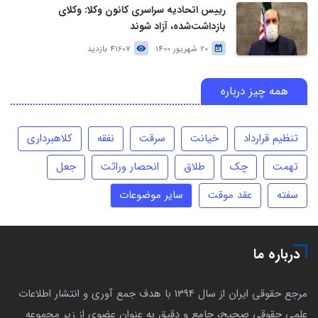
رییس اتحادیه سراسری کانون وکلا: وکلای
بازداشت‌شده، آزاد شوند
20 شهریور 1400
41607 بازدید
همه چیز درباره
تنظیم قرارداد
خیانت
سرقت
نفقه
کلاهبرداری
تهمت
چک
طلاق
انحصار وراثت
جعل
سفته
عقد موقت
سایر موضوعات
درباره ما
مرجع حقوقی ایران از سال 1394 با هدف جمع آوری و انتشار اطلاعات
علمی حقوقی صحیح، جامع و دقیق به عنوان عضوی از زیر مجموعه