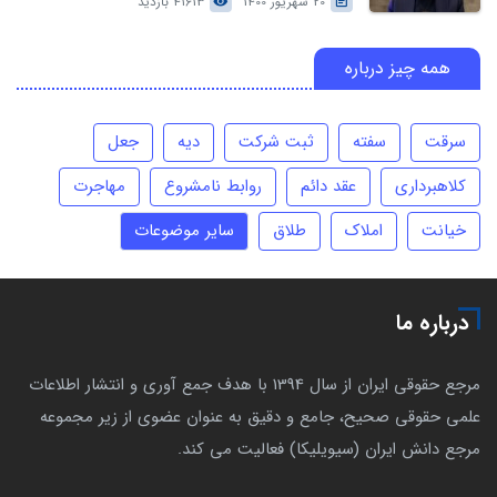
20 شهریور 1400
41613 بازدید
همه چیز درباره
سرقت
سفته
ثبت شرکت
دیه
جعل
کلاهبرداری
عقد دائم
روابط نامشروع
مهاجرت
خیانت
املاک
طلاق
سایر موضوعات
درباره ما
مرجع حقوقی ایران از سال 1394 با هدف جمع آوری و انتشار اطلاعات
علمی حقوقی صحیح، جامع و دقیق به عنوان عضوی از زیر مجموعه
مرجع دانش ایران (سیویلیکا) فعالیت می کند.