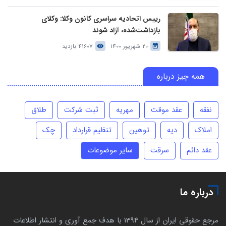
رییس اتحادیه سراسری کانون وکلا: وکلای
بازداشت‌شده، آزاد شوند
20 شهریور 1400
41607 بازدید
همه چیز درباره
نفقه
عقد موقت
مهریه
ثبت شرکت
طلاق
املاک
دیه
توهین
تنظیم قرارداد
چک
عقد دائم
سرقت
سایر موضوعات
درباره ما
مرجع حقوقی ایران از سال 1394 با هدف جمع آوری و انتشار اطلاعات