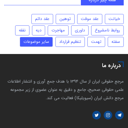
خیانت
عقد موقت
توهین
عقد دائم
روابط نامشروع
داوری
مهاجرت
دیه
نفقه
سفته
تهمت
تنظیم قرارداد
سایر موضوعات
درباره ما
مرجع حقوقی ایران از سال 1394 با هدف جمع آوری و انتشار اطلاعات
علمی حقوقی صحیح، جامع و دقیق به عنوان عضوی از زیر مجموعه
مرجع دانش ایران (سیویلیکا) فعالیت می کند.