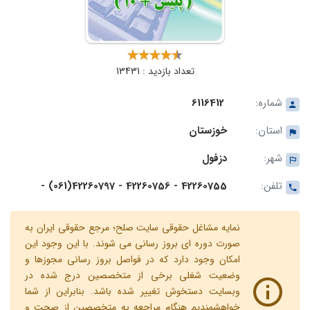
تعداد بازدید : 13431
شماره:
6116412
استان:
خوزستان
شهر:
دزفول
تلفن:
42260755 - 42260756 - 42260797(061) -
نمایه مشاغل حقوقی سایت صلح؛ مرجع حقوقی ایران به
صورت دوره ای بروز رسانی می شوند. با این وجود این
امکان وجود دارد که در فواصل بروز رسانی مجوزها و
وضعیت شغلی برخی از متخصصین درج شده در
وبسایت دستخوش تغییر شده باشد. بنابراین از شما
خواهشمندیم هنگام مراجعه به متخصصین از صحت و