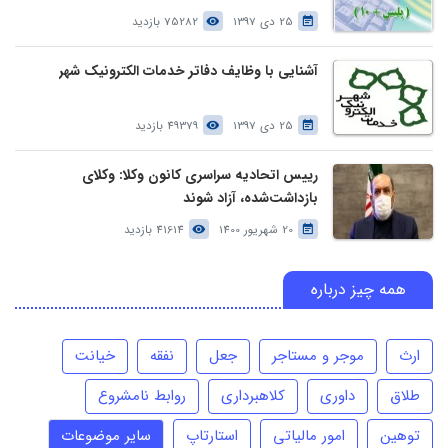
25 دی 1397
75282 بازدید
آشنایی با وظایف دفاتر خدمات الکترونیک شهر
25 دی 1397
49379 بازدید
رییس اتحادیه سراسری کانون وکلا: وکلای
بازداشت‌شده، آزاد شوند
20 شهریور 1400
41614 بازدید
همه چیز درباره
ارث
موجر و مستاجر
جعل
نفقه
خیانت
طلاق
داوری
کلاهبرداری
روابط نامشروع
توهین
امور مالیاتی
استارتاپ
سایر موضوعات