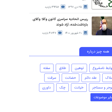
25 دی 1397
49456 بازدید
رییس اتحادیه سراسری کانون وکلا: وکلای
بازداشت‌شده، آزاد شوند
20 شهریور 1400
41647 بازدید
همه چیز درباره
وابط نامشروع
توهین
طلاق
سفته
ملاک
عقد دائم
حضانت
سرقت
وجر و مستاجر
خیانت
چک
داوری
ایر موضوعات