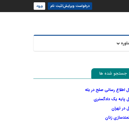
درخواست ویرایش/ثبت نام
ورود
اوره
جستجو شده ها
ل اطلاع رسانی صلح در بله
ل پایه یک دادگستری
 در تهران
نمندسازی زنان