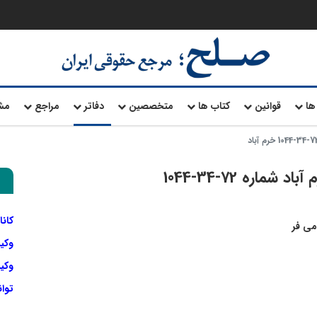
ها
قوانین
کتاب ها
متخصصین
دفاتر
مراجع
مش
اره 72-34-1044
کانا
می فر
وکی
وکیل
توا