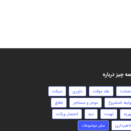
ه چیز درباره
ضانت
عقد موقت
داوری
سرقت
وابط نامشروع
موجر و مستاجر
طلاق
هریه
تهمت
دیه
انحصار وراثت
لاهبرداری
سایر موضوعات