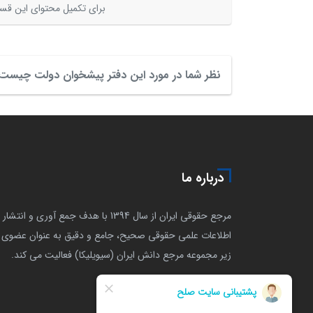
برای تکمیل محتوای این قسم
نظر شما در مورد این دفتر پیشخوان دولت چیست
درباره ما
مرجع حقوقی ایران از سال 1394 با هدف جمع آوری و انتشار
اطلاعات علمی حقوقی صحیح، جامع و دقیق به عنوان عضوی ا
زیر مجموعه مرجع دانش ایران (سیویلیکا) فعالیت می کند.