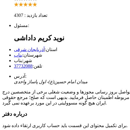
تعداد بازدید : 4307
مسئول:
نوید کریم داداشی
استان:
آذربایجان شرقی
شهرستان:
بناب
شهر:
بناب
تلفن:
37732088
آدرس:
میدان امام حسین(ع)- اول پاساژ واحدی
ر فواصل بروز رسانی مجوزها و وضعیت شغلی برخی از متخصصین درج
 مربوطه اطمینان حاصل فرمایید. بدیهی است که صلح؛ مرجع حقوقی
ایران هیچ گونه مسوولیتی در این مورد برعهده نمی گیرد.
درباره دفتر
برای تکمیل محتوای این قسمت باید حساب کاربری ارتقاء داده شود.