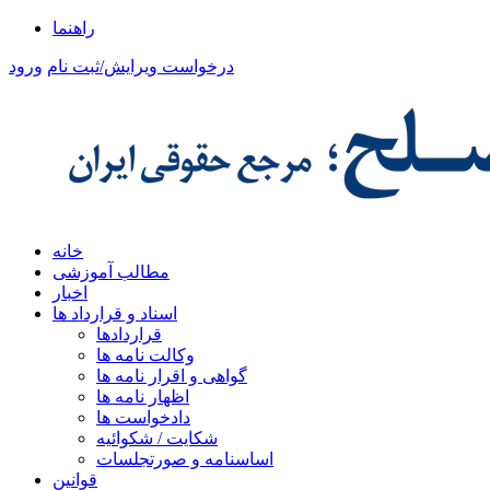
راهنما
درخواست ویرایش/ثبت نام
ورود
خانه
مطالب آموزشی
اخبار
اسناد و قرارداد ها
قراردادها
وکالت نامه ها
گواهی و اقرار نامه ها
اظهار نامه ها
دادخواست ها
شکایت / شکوائیه
اساسنامه و صورتجلسات
قوانین