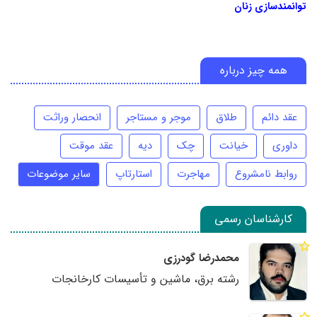
توانمندسازی زنان
همه چیز درباره
عقد دائم
طلاق
موجر و مستاجر
انحصار وراثت
داوری
خیانت
چک
دیه
عقد موقت
روابط نامشروع
مهاجرت
استارتاپ
سایر موضوعات
کارشناسان رسمی
محمدرضا گودرزی
رشته برق، ماشین و تأسیسات کارخانجات