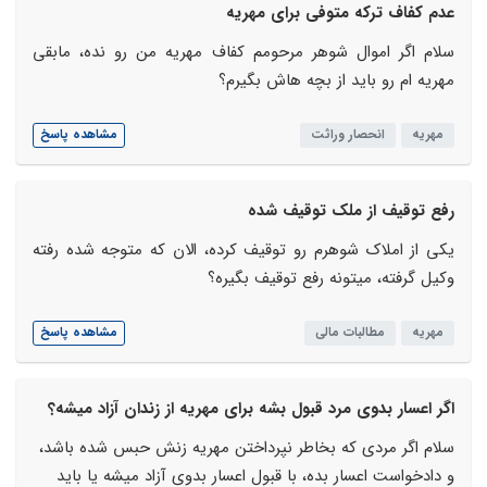
عدم کفاف ترکه متوفی برای مهریه
سلام اگر اموال شوهر مرحومم کفاف مهریه من رو نده، مابقی
مهریه ام رو باید از بچه هاش بگیرم؟
مهریه
انحصار وراثت
مشاهده پاسخ
رفع توقیف از ملک توقیف شده
یکی از املاک شوهرم رو توقیف کرده، الان که متوجه شده رفته
وکیل گرفته، میتونه رفع توقیف بگیره؟
مهریه
مطالبات مالی
مشاهده پاسخ
اگر اعسار بدوی مرد قبول بشه برای مهریه از زندان آزاد میشه؟
سلام اگر مردی که بخاطر نپرداختن مهریه زنش حبس شده باشد،
و دادخواست اعسار بده، با قبول اعسار بدوی آزاد میشه یا باید