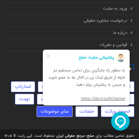
ورود به سایت
درخواست مشاوره حقوقی
درباره ما
قوانین و مقررات
همه چیز درباره
امور مالیاتی
مهاجرت
نفقه
سرقت
استارتاپ
عقد دائم
توهین
ثبت شرکت
چک
تهمت
انحصار وراثت
حضانت
سایر موضوعات
حقوق تمامی مطالب برای
صلح؛ مرجع حقوقی ایران
محفوظ است.
کپی رایت © 1405