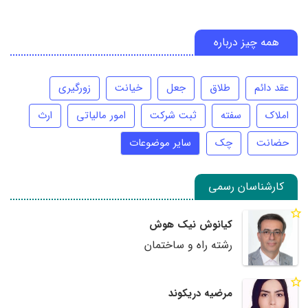
همه چیز درباره
عقد دائم
طلاق
جعل
خیانت
زورگیری
املاک
سفته
ثبت شرکت
امور مالیاتی
ارث
حضانت
چک
سایر موضوعات
کارشناسان رسمی
کیانوش نیک هوش
رشته راه و ساختمان
مرضیه دریکوند