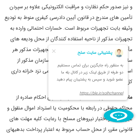
و نیز صدور حکم نظارت و مراقبت الکترونیکی علاوه بر سپردن
تأمین های مندرج در قانون آیین دادرسی کیفری منوط به تودیع
وثیقه بابت تجهیزات مربوط است. خسارات احتمالی وارده به
تجهیزات مذکور از ناحیه استفاده کنندگان از محل ودیعه های
مأخوذه تأمین می شود. تعرفه استفاده از تجهیزات مذکور هر
سال توسط هیأت وزیران تعیین و توسط سازمان مذکور از
استفاده کننده اخذ و به حساب درآمد عمومی نزد خزانه داری
کل کشور واریز می گردد.
ماده 15
- محکومُ به احکام صادره در اجرای احکام صادره از
محاکم حقوقی در رابطه با محکومیت یا استرداد اموال منقول و
غیرمنقول در اختیار نیروهای مسلح با رعایت کلیه مهلت های
قانونی مقرر، از محل حساب مربوط به اعتبار پرداخت بدهیهای