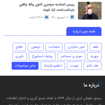
رییس اتحادیه سراسری کانون وکلا: وکلای
بازداشت‌شده، آزاد شوند
20 شهریور 1400
41670 بازدید
همه چیز درباره
نفقه
امور مالیاتی
حضانت
توهین
طلاق
مهریه
موجر و مستاجر
روابط نامشروع
داوری
عقد دائم
تهمت
تنظیم قرارداد
سایر موضوعات
درباره ما
مرجع حقوقی ایران از سال 1394 با هدف جمع آوری و انتشار اطلاعات
علمی حقوقی صحیح، جامع و دقیق به عنوان عضوی از زیر مجموعه