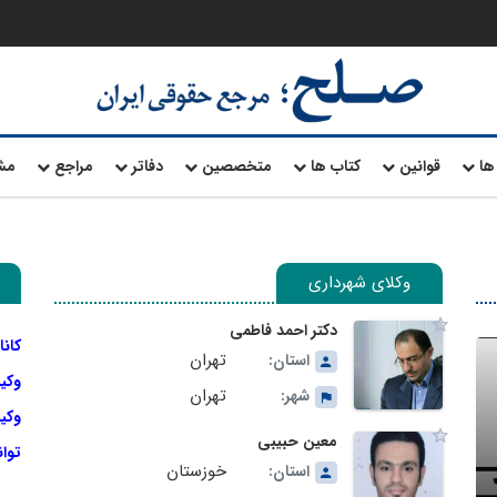
ها
قوانین
کتاب ها
متخصصین
دفاتر
مراجع
مش
وکلای شهرداری
دکتر احمد فاطمی
کانا
تهران
استان:
وکی
تهران
شهر:
وکیل
معین حبیبی
توا
خوزستان
استان: