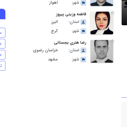
اهواز
شهر:
فاطمه وزینی پیروز
البرز
استان:
کرج
شهر:
س
رضا هنری بجستانی
ع
خراسان رضوی
استان:
ع
مشهد
شهر:
ث