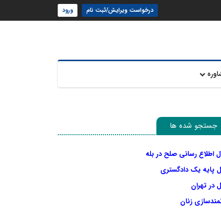
درخواست ویرایش/ثبت نام
ورود
اوره
جستجو شده ها
ل اطلاع رسانی صلح در بله
ل پایه یک دادگستری
 در تهران
نمندسازی زنان