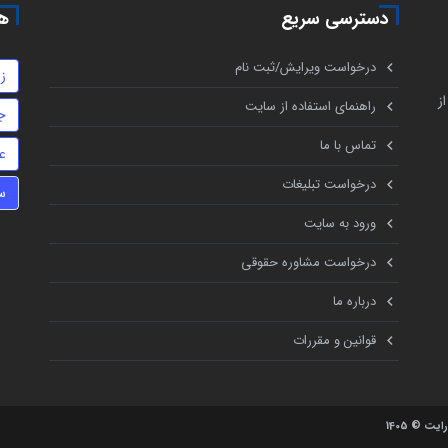
دسترسی سریع
هم
درخواست ویرایش/ثبت نام
ز
ز
راهنمای استفاده از سایت
ج
تماس با ما
ع
درخواست تبلیغات
س
ورود به سایت
درخواست مشاوره حقوقی
درباره ما
قوانین و مقررات
یت © 1405