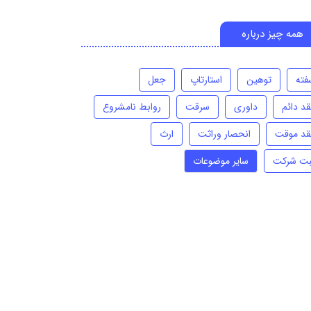
همه چیز درباره
فته
توهین
استارتاپ
جعل
قد دائم
داوری
سرقت
روابط نامشروع
قد موقت
انحصار وراثت
ارث
بت شرکت
سایر موضوعات