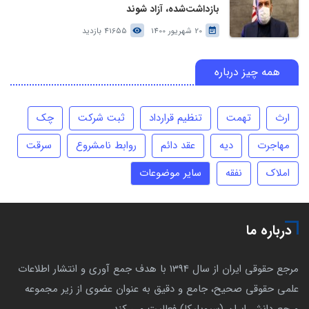
بازداشت‌شده، آزاد شوند
20 شهریور 1400
41655 بازدید
همه چیز درباره
ارث
تهمت
تنظیم قرارداد
ثبت شرکت
چک
مهاجرت
دیه
عقد دائم
روابط نامشروع
سرقت
املاک
نفقه
سایر موضوعات
درباره ما
مرجع حقوقی ایران از سال 1394 با هدف جمع آوری و انتشار اطلاعات
علمی حقوقی صحیح، جامع و دقیق به عنوان عضوی از زیر مجموعه