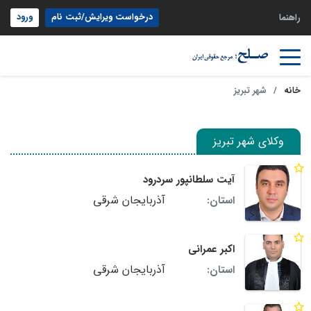
درخواست ویرایش/ثبت نام
ورود
راهنما
خانه
شهر تبریز
وکلای شهر تبریز
آیت سلطانپور سردرود
آذربایجان شرقی
استان:
اکبر عمرانی
آذربایجان شرقی
استان: